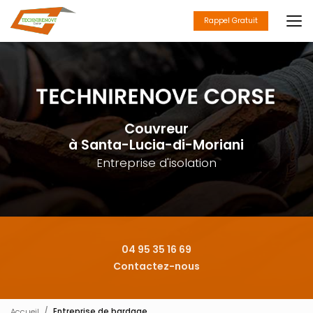
Aller
au
Rappel Gratuit
contenu
principal
Couvreur
à Santa-Lucia-di-Moriani
Entreprise d'isolation
04 95 35 16 69
Contactez-nous
Accueil
Entreprise de bardage