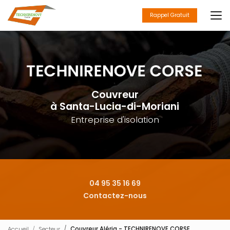
Aller
au
Rappel Gratuit
contenu
principal
Couvreur
à Santa-Lucia-di-Moriani
Entreprise d'isolation
04 95 35 16 69
Contactez-nous
Accueil
Secteur
Couvreur Aléria - TECHNIRENOVE CORSE