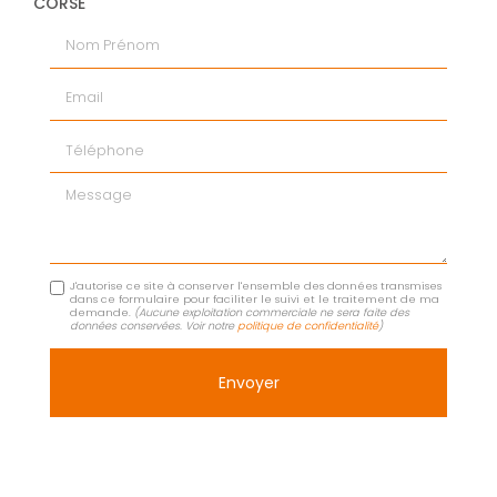
CORSE
Nom Prénom
Email
Téléphone
Message
J'autorise ce site à conserver l'ensemble des données transmises
dans ce formulaire pour faciliter le suivi et le traitement de ma
demande.
(Aucune exploitation commerciale ne sera faite des
données conservées. Voir notre
politique de confidentialité
)