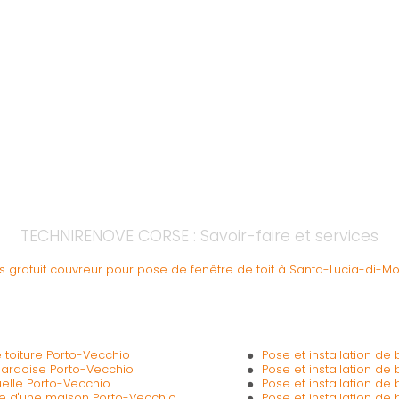
TECHNIRENOVE CORSE : Savoir-faire et services
s gratuit couvreur pour pose de fenêtre de toit à Santa-Lucia-di-Mo
 toiture Porto-Vecchio
Pose et installation de
 ardoise Porto-Vecchio
Pose et installation d
uelle Porto-Vecchio
Pose et installation d
que d'une maison Porto-Vecchio
Pose et installation d