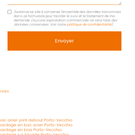
J'autorise ce site à conserver l'ensemble des données transmises
dans ce formulaire pour faciliter le suivi et le traitement de ma
demande.
(Aucune exploitation commerciale ne sera faite des
données conservées. Voir notre
politique de confidentialité
)
riani
 bac acier joint debout Porto-Vecchio
e bardage en bac acier Porto-Vecchio
e bardage en bois Porto-Vecchio
e bardage sur façade Porto-Vecchio