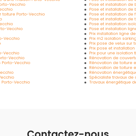
Porto-Vecchio
Pose et installation d
Vecchio
Pose et installation de
r toiture Porto-Vecchio
Pose et installation de
io
Pose et installation de
Vecchio
Pose et installation is
orto-Vecchio
Pose et installation lig
Prix installation ligne 
to-Vecchio
Prix m2 isolation sarki
o
Prix pose de velux sur 
Prix pose et installation
to-Vecchio
Prix pour une isolatio
Porto-Vecchio
Rénovation de couvertu
ns Porto-Vecchio
Rénovation de toiture 
Rénovation de toiture 
Vecchio
Rénovation énergétiqu
-Vecchio
Spécialiste travaux de 
ur Porto-Vecchio
Travaux énergétique d
Contactez-nous