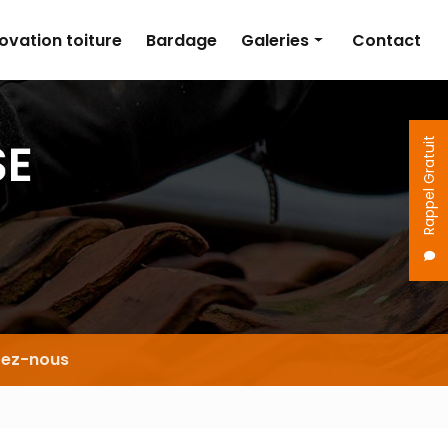
ovation toiture
Bardage
Galeries
Contact
Couverture
Isolation
Rappel Gratuit
Rénovation toiture
Bardage
tez-nous