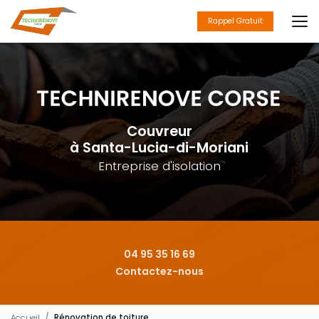
Aller
au
Rappel Gratuit
contenu
principal
Couvreur
à Santa-Lucia-di-Moriani
Entreprise d'isolation
04 95 35 16 69
Contactez-nous
Accueil
Rénovation de toiture