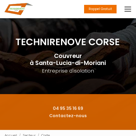
Aller
au
Rappel Gratuit
contenu
principal
Couvreur
à Santa-Lucia-di-Moriani
Entreprise d'isolation
04 95 35 16 69
Contactez-nous
Accueil
Secteur
Corte