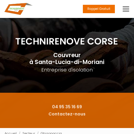
Aller
au
Rappel Gratuit
contenu
principal
Couvreur
à Santa-Lucia-di-Moriani
Entreprise d'isolation
04 95 35 16 69
Contactez-nous
Accueil
Secteur
Ghisonaccia