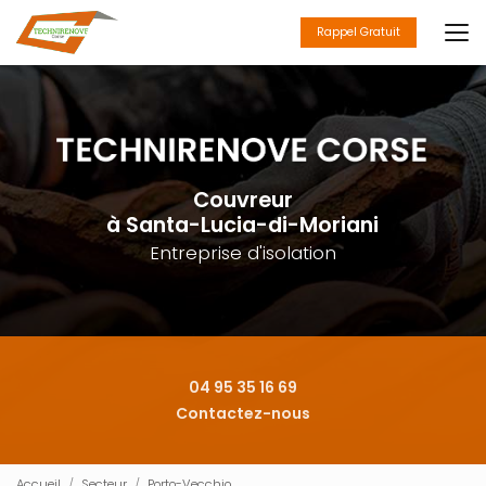
Aller
au
Rappel Gratuit
contenu
principal
Couvreur
à Santa-Lucia-di-Moriani
Entreprise d'isolation
04 95 35 16 69
Contactez-nous
Accueil
Secteur
Porto-Vecchio