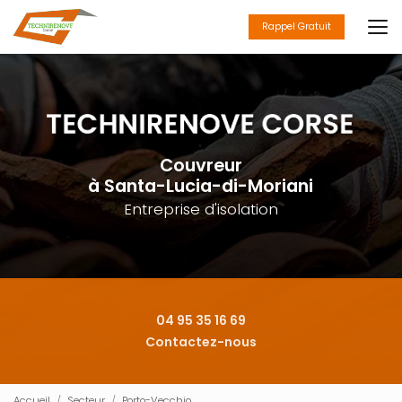
Aller
au
Rappel Gratuit
contenu
principal
Couvreur
à Santa-Lucia-di-Moriani
Entreprise d'isolation
04 95 35 16 69
Contactez-nous
Accueil
Secteur
Porto-Vecchio