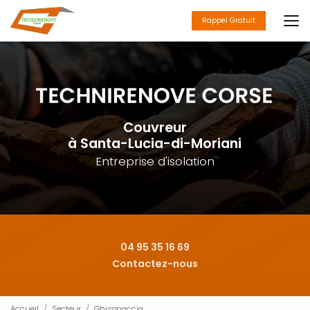
Aller
au
Rappel Gratuit
contenu
principal
Couvreur
à Santa-Lucia-di-Moriani
Entreprise d'isolation
04 95 35 16 69
Contactez-nous
Accueil
Secteur
Ghisonaccia