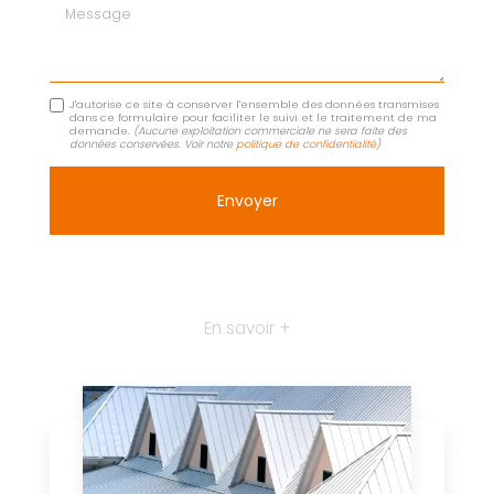
Message
J'autorise ce site à conserver l'ensemble des données transmises
dans ce formulaire pour faciliter le suivi et le traitement de ma
demande.
(Aucune exploitation commerciale ne sera faite des
données conservées. Voir notre
politique de confidentialité
)
En savoir +