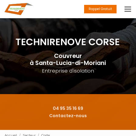
Aller
au
Rappel Gratuit
contenu
principal
Couvreur
à Santa-Lucia-di-Moriani
Entreprise d'isolation
04 95 35 16 69
Contactez-nous
Accueil
Secteur
Corte