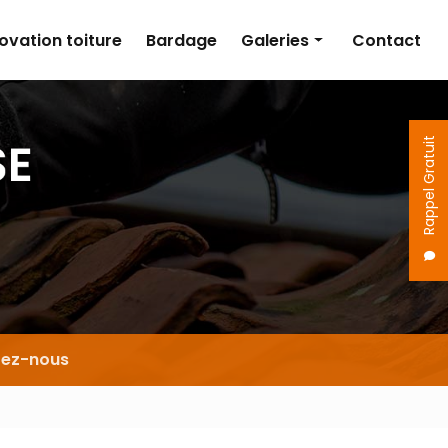
ovation toiture
Bardage
Galeries
Contact
Couverture
Isolation
Rappel Gratuit
Rénovation toiture
Bardage
tez-nous