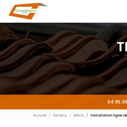
Navigation principale
Aller
au
contenu
principal
04 95 35
Accueil
Secteur
Aléria
Installation ligne de