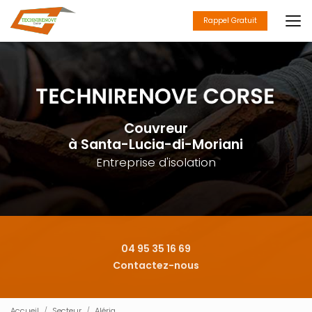
Aller
au
Rappel Gratuit
contenu
principal
Couvreur
à Santa-Lucia-di-Moriani
Entreprise d'isolation
04 95 35 16 69
Contactez-nous
Accueil
Secteur
Aléria