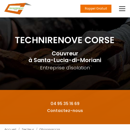
Aller
au
Rappel Gratuit
contenu
principal
Couvreur
à Santa-Lucia-di-Moriani
Entreprise d'isolation
04 95 35 16 69
Contactez-nous
Accueil
Secteur
Ghisonaccia