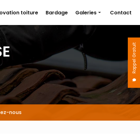
ovation toiture
Bardage
Galeries
Contact
Couverture
Isolation
Rappel Gratuit
Rénovation toiture
Bardage
tez-nous