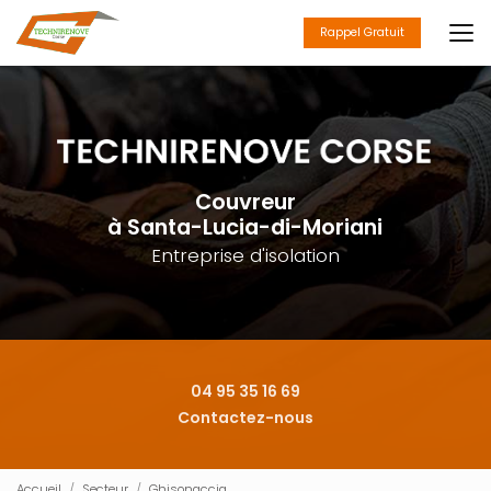
Aller
au
Rappel Gratuit
contenu
principal
Couvreur
à Santa-Lucia-di-Moriani
Entreprise d'isolation
04 95 35 16 69
Contactez-nous
Accueil
Secteur
Ghisonaccia