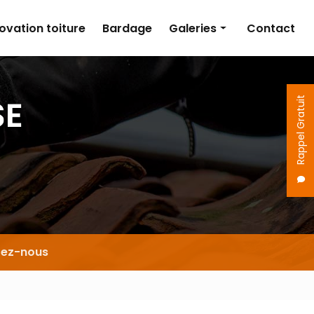
ovation toiture
Bardage
Galeries
Contact
Couverture
Isolation
Rappel Gratuit
Rénovation toiture
Bardage
tez-nous