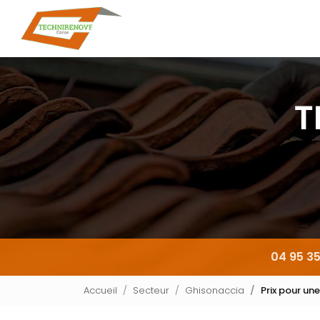
Navigation principale
Aller
au
contenu
principal
04 95 35
Accueil
Secteur
Ghisonaccia
Prix pour un