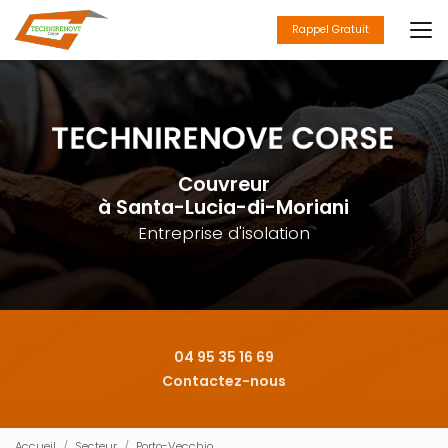
Aller
au
Rappel Gratuit
contenu
principal
Couvreur
à Santa-Lucia-di-Moriani
Entreprise d'isolation
04 95 35 16 69
Contactez-nous
Accueil
Secteur
Porto-Vecchio