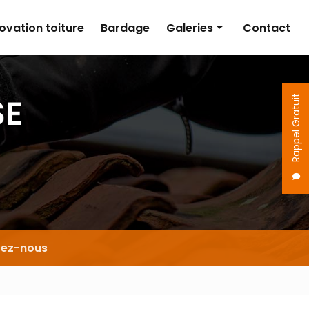
ovation toiture
Bardage
Galeries
Contact
Couverture
Isolation
Rappel Gratuit
Rénovation toiture
Bardage
tez-nous