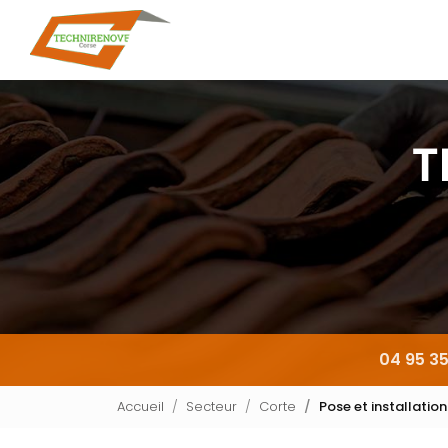
Navigation principale
Aller
au
contenu
principal
04 95 35
Accueil
Secteur
Corte
Pose et installatio