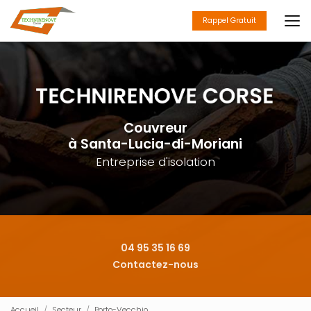
Aller
au
Rappel Gratuit
contenu
principal
Couvreur
à Santa-Lucia-di-Moriani
Entreprise d'isolation
04 95 35 16 69
Contactez-nous
Accueil
Secteur
Porto-Vecchio