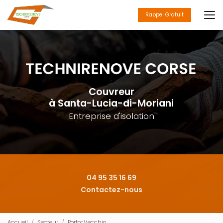
Aller
au
Rappel Gratuit
contenu
principal
Couvreur
à Santa-Lucia-di-Moriani
Entreprise d'isolation
04 95 35 16 69
Contactez-nous
Accueil
Secteur
Porto-Vecchio