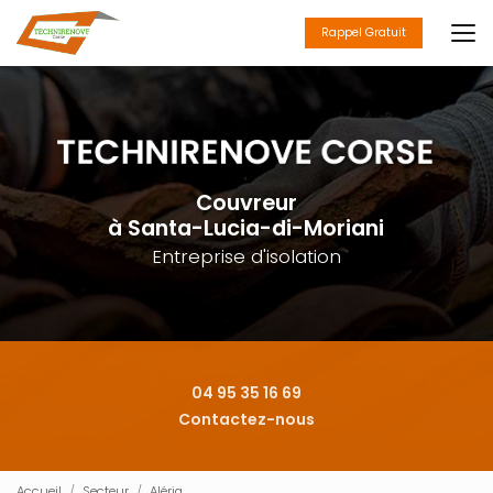
Aller
au
Rappel Gratuit
contenu
principal
Couvreur
à Santa-Lucia-di-Moriani
Entreprise d'isolation
04 95 35 16 69
Contactez-nous
Accueil
Secteur
Aléria