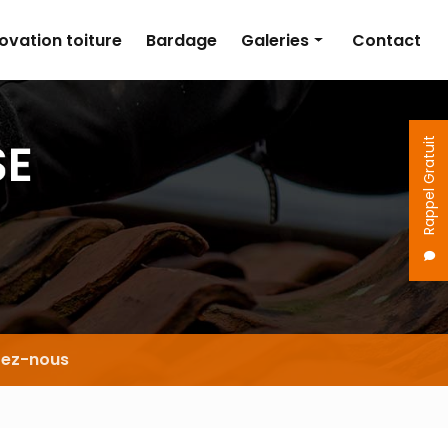
ovation toiture
Bardage
Galeries
Contact
Couverture
Isolation
Rappel Gratuit
Rénovation toiture
Bardage
tez-nous