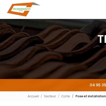
Navigation principale
Aller
au
contenu
principal
04 95 35
Accueil
Secteur
Corte
Pose et installatio