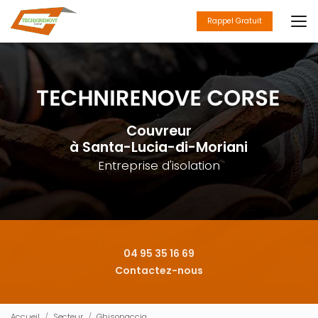
Aller
au
Rappel Gratuit
contenu
principal
Couvreur
à Santa-Lucia-di-Moriani
Entreprise d'isolation
04 95 35 16 69
Contactez-nous
Accueil
Secteur
Ghisonaccia