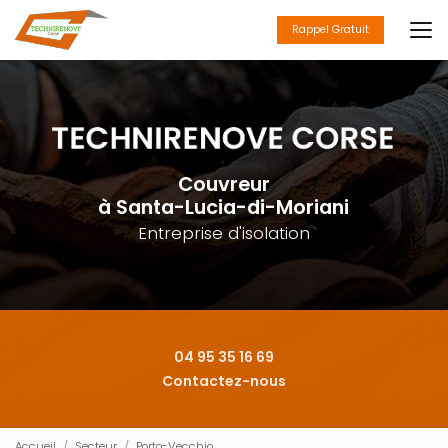
Aller
au
Rappel Gratuit
contenu
principal
Couvreur
à Santa-Lucia-di-Moriani
Entreprise d'isolation
04 95 35 16 69
Contactez-nous
Accueil
Secteur
Porto-Vecchio