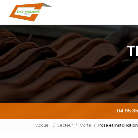
Navigation principale
Aller
au
contenu
principal
04 95 35
Accueil
Secteur
Corte
Pose et installation