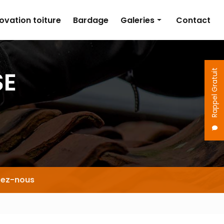
ovation toiture
Bardage
Galeries
Contact
Couverture
Isolation
Rappel Gratuit
Rénovation toiture
Bardage
tez-nous