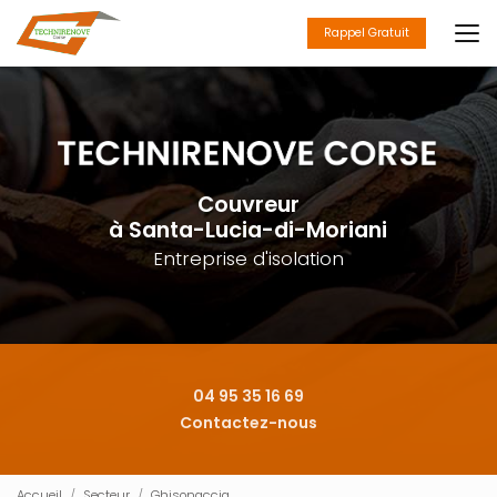
Aller
au
Rappel Gratuit
contenu
principal
Couvreur
à Santa-Lucia-di-Moriani
Entreprise d'isolation
04 95 35 16 69
Contactez-nous
Accueil
Secteur
Ghisonaccia