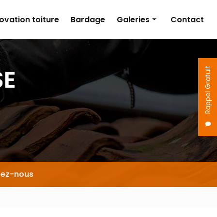
ovation toiture
Bardage
Galeries
Contact
Couverture
Isolation
Rappel Gratuit
Rénovation toiture
Bardage
tez-nous