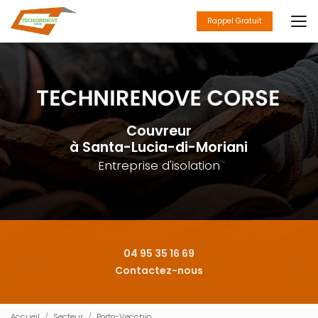
Aller
au
Rappel Gratuit
contenu
principal
Couvreur
à Santa-Lucia-di-Moriani
Entreprise d'isolation
04 95 35 16 69
Contactez-nous
Accueil
Secteur
Porto-Vecchio