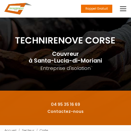
Aller
au
Rappel Gratuit
contenu
principal
Couvreur
à Santa-Lucia-di-Moriani
Entreprise d'isolation
04 95 35 16 69
Contactez-nous
Accueil
Secteur
Corte