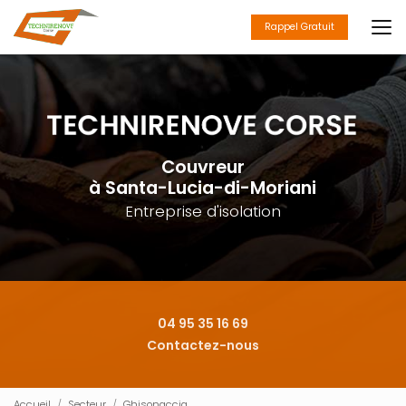
Aller
au
Rappel Gratuit
contenu
principal
Couvreur
à Santa-Lucia-di-Moriani
Entreprise d'isolation
04 95 35 16 69
Contactez-nous
Accueil
Secteur
Ghisonaccia